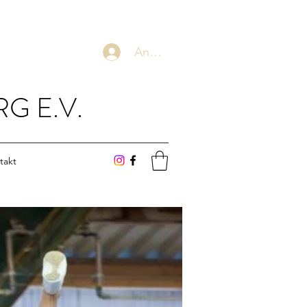
Anmelden
G E.V.
takt