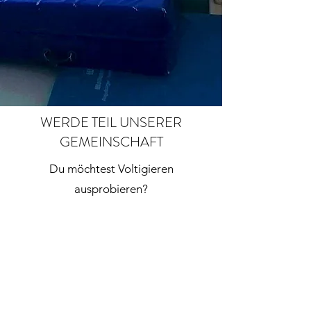
WERDE TEIL UNSERER
GEMEINSCHAFT
Du möchtest Voltigieren
ausprobieren?
Dann lerne uns bei einem
Probetraining kennen und entdecke
einen Sport, der Mut, Vertrauen, Kraft,
Eleganz und die Vierbeiner
miteinander verbindet.
Wir freuen uns auf dich!