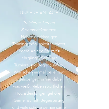
UNSERE ANLAGE
Trainieren. Lernen.
Zusammenkommen.
Neben erstklassigen
Trainingsmöglichkeiten bietet
unsere Anlage Raum für
Lehrgänge, Seminare,
Turniere und Begegnungen.
Wer schon einmal bei einem
Ingelsberger Turnier dabei
war, weiß: Neben sportlichen
Höchstleistungen gehören
Gemeinschaft, Begeisterung
und viele schöne gemeinsame